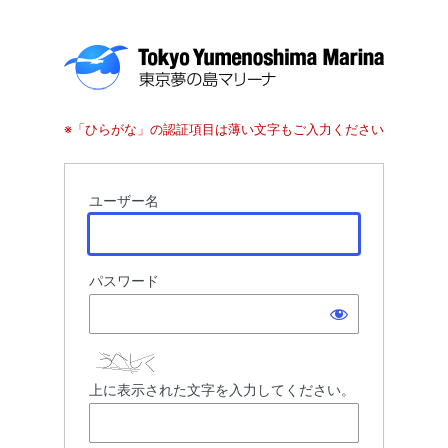
ロ
グ
※「ひらがな」の認証項目は薄い文字もご入力ください
イ
ン
ユーザー名
パスワード
上に表示された文字を入力してください。