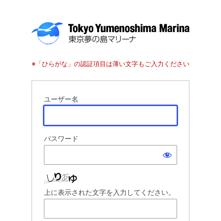
ロ
グ
※「ひらがな」の認証項目は薄い文字もご入力ください
イ
ン
ユーザー名
パスワード
上に表示された文字を入力してください。