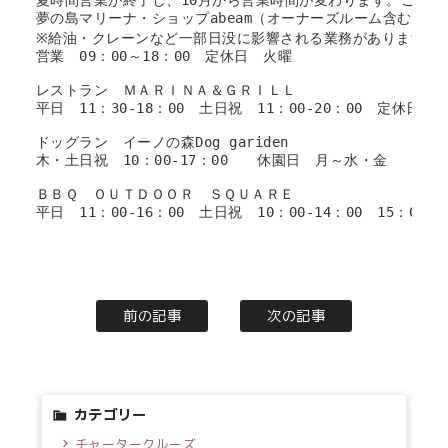
夢の島マリーナ・ショップabeam（オーナーズルーム含む）

※給油・クレーンなど一部日没に影響される業務があります　

営業　09：00～18：00　定休日　火曜

レストラン　ＭＡＲＩＮＡ＆ＧＲＩＬＬ

平日　11：30-18：00　土日祝　11：00-20：00　定休日　火
ドッグラン　イーノの森Dog gariden

木・土日祝　10：00-17：00　　休園日　月～水・金

ＢＢＱ　ＯＵＴＤＯＯＲ　ＳＱＵＡＲＥ

平日　11：00-16：00　土日祝　10：00-14：00　15：00-19
前の記事
次の記事
カテゴリー
チャータークルーズ