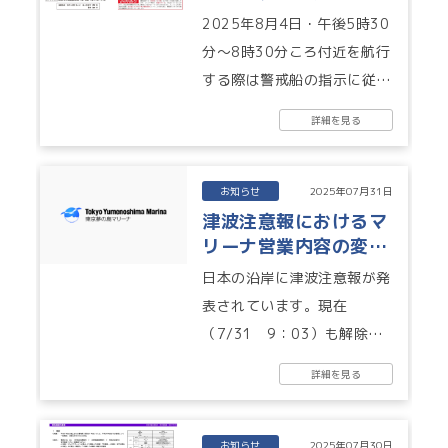
2025 ※船舶による
2025年8月4日・午後5時30
見物はご遠慮下さい
分～8時30分ころ付近を航行
する際は警戒船の指示に従
い、危険エリアから離れて航
詳細を見る
行してください。 ○ 瑞穂ふ
頭...
お知らせ
2025年07月31日
津波注意報におけるマ
リーナ営業内容の変更
➡7/31 10：45注意
日本の沿岸に津波注意報が発
報は解除されました
表されています。現在
（7/31 9：03）も解除さ
れていないため、営業内容を
詳細を見る
変更しております。 マリー
ナでは①船舶...
お知らせ
2025年07月30日