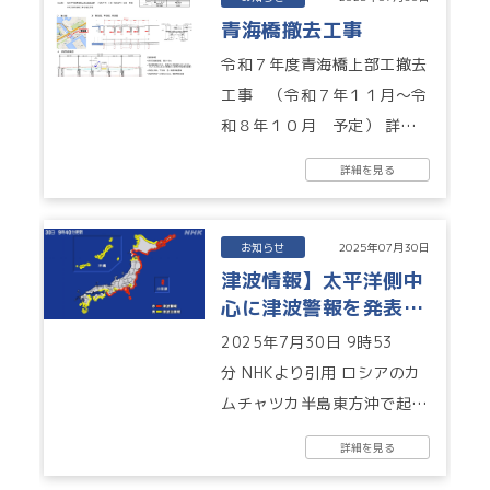
青海橋撤去工事
令和７年度青海橋上部工撤去
工事 （令和７年１１月～令
和８年１０月 予定） 詳し
くはPDFをご覧ください...
詳細を見る
お知らせ
2025年07月30日
津波情報】太平洋側中
心に津波警報を発表
水門情報
2025年7月30日 9時53
分 NHKより引用 ロシアのカ
ムチャツカ半島東方沖で起き
た規模の大きな地震で、気象
詳細を見る
庁は、先ほど午前9時40分