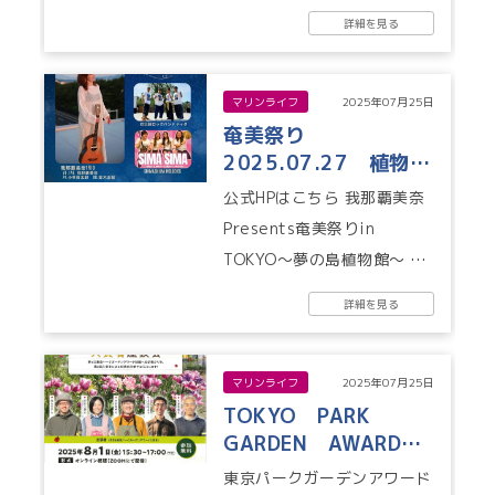
は公式Hpよりご確認くださ
詳細を見る
い。...
マリンライフ
2025年07月25日
奄美祭り
2025.07.27 植物館
開催
公式HPはこちら 我那覇美奈
Presents奄美祭りin
TOKYO〜夢の島植物館〜 奄
美大島出身のシンガー我那覇
詳細を見る
美奈さんによるスペシャル
ラ...
マリンライフ
2025年07月25日
TOKYO PARK
GARDEN AWARD
ガーデンコンテスト参
東京パークガーデンアワード