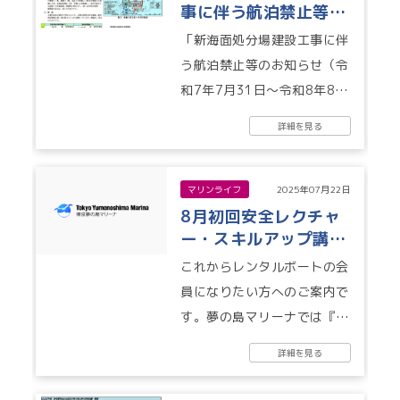
事に伴う航泊禁止等の
お知らせ（令和7年7
「新海面処分場建設工事に伴
月31日～令和8年8月
う航泊禁止等のお知らせ（令
31日）」
和7年7月31日～令和8年8月
31日）」 付近海域を航行す
詳細を見る
る船舶は、十分注意をお願い
いた...
マリンライフ
2025年07月22日
8月初回安全レクチャ
ー・スキルアップ講習
の日程のお知らせ
これからレンタルボートの会
員になりたい方へのご案内で
す。夢の島マリーナでは『れ
んたぼー』または『Sea-
詳細を見る
style』のレンタルボートが
利用い...