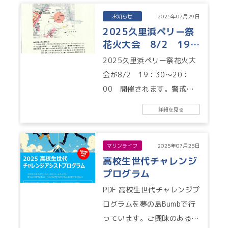
に...
お知らせ
2025年07月29日
2025久里浜ペリー祭
花火大会 8/2 19：
30～20：00
2025久里浜ペリー祭花火大
会が8/2 19：30～20：
00 開催されます。警戒船
の指示に従い、危険エリア等
詳細を見る
には近づかないようお願いい
たし...
マリンライフ
2025年07月25日
高校生世代チャレンジ
プログラム
PDF 高校生世代チャレンジプ
ログラムを夢の島Bumbで行
っています。ご興味のある方