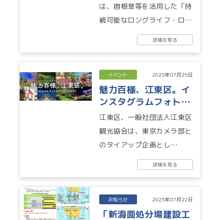
加者募集中！（植物
は、宿根草等を活用した「持
館）
続可能なロングライフ・ロー
メンテナンス」をテーマとし
詳細を見る
たガーデンコンテストです。
デザインは...
イベント
2025年07月25日
魅力百様、江東区。イ
ンスタグラムフォトコ
ンテスト2025
江東区、一般社団法人江東区
観光協会は、東京カメラ部と
のタイアップ企画とし
て、“江東区の魅力をさらに
詳細を見る
もっと見つけよう！”をテー
マとしたフォトコ...
お知らせ
2025年07月22日
「新海面処分場建設工