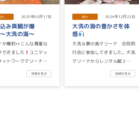
2025年05月17日
2024年12月22日
釣り
釣り
っ込み真鯛が爆
大洗の海の豊かさを体
‼〜大洗の海〜
感
イが爆釣
こんな貴重な
大洗＆夢の島マリーナ 合同釣
ができました
ユニマッ
行会に参加してきました。大洗
ネットワークマリーナ 大
マリーナからレンタル艇２艇で
ーナのレ...
出港。穏やかな海況の中、40
詳細を見る
詳細を見る
分走って水深およそ80ｍ。
タ...