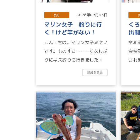
2026年07月03日
釣り
マリン女子 釣りに行
く
く！けど竿がない！
出
再告
こんにちは。マリン女子ミヤノ
令和
です。ものすごーーーく久しぶ
会指
りにキス釣りに行きました。と
され
いうのも、釣りガールのみちこ
じ内
詳細を見る
様が初心者の釣りの日なの
くろ
で。...