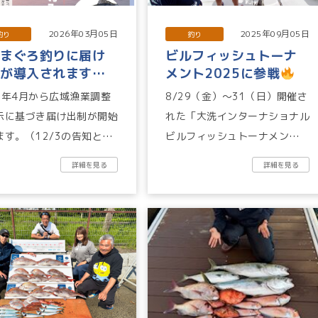
2026年03月05日
2025年09月05日
釣り
釣り
ろまぐろ釣りに届け
ビルフィッシュトーナ
制が導入されます
メント2025に参戦
知3/5
8年4月から広域漁業調整
8/29（金）〜31（日）開催さ
示に基づき届け出制が開始
れた「大洗インターナショナル
ます。（12/3の告知と同
ビルフィッシュトーナメント」
容です） 届け出をせずに
にチームユニマットとして初参
詳細を見る
詳細を見る
まぐろを採捕したこと等...
加いたしました。参加艇は...