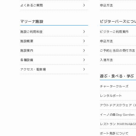
よくあるご質問
申込方法
マリーナ施設
ビジターバースにつ
施設ご利用料金
ビジターご利用案内
施設概要
申込方法
施設案内
ご予約と当日の受付方法
各種設備
入港方法
アクセス・駐車場
遊ぶ・食べる・学ぶ
チャータークルーズ
レンタルボート
アウトドアスクウェア（B
イーノの森Dog Garden
レストラン MARINA&GR
ボート免許について