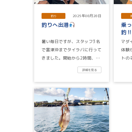
2025年08月28日
釣り
釣りへ出港
乗
釣
暑い毎日ですが、スタッフ3名
マダ
で富津沖までタイラバに行って
体験
きました。開始から2時間、小
トの
型ですがホウボウ・タチウオ・
洗マリ
詳細を見る
コチがポツリポツリと釣れま
し...