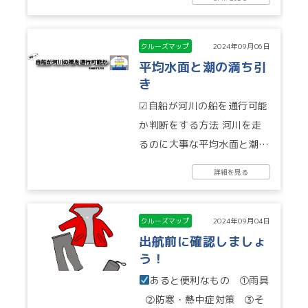
クルーズマップ
2024年09月06日
平均水面と潮の満ち引
き
☑自船が河川の船を通行可能
か判断をする方法 河川を走
るのに大事な平均水面と潮位
の関係、もう一度おさらいし
詳細を見る
ておきましょう！ &#...
クルーズマップ
2024年09月04日
出航前に確認しましょ
う！
あると便利なもの ①雨具
②防寒・熱中症対策 ③そ