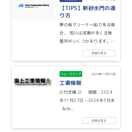
【TIPS】新砂水門の通
り方
夢の島マリーナへ船で来る場
合、 荒川は浅瀬が多く注意
箇所がいくつかあります。
また現在、新砂水門は工事中
詳細を見る
のため、片側航行になりま
す。...
クルーズマップ
2024年11月10日
工事情報
☑竹芝橋 ☑ 期間：2024
年11月27日 ~2026年3月末
&nb...
詳細を見る