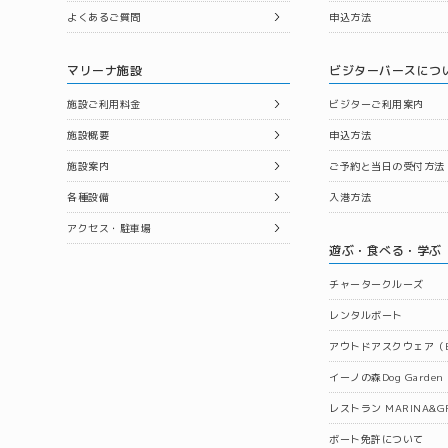
よくあるご質問
申込方法
マリーナ施設
ビジターバースにつ
施設ご利用料金
ビジターご利用案内
施設概要
申込方法
施設案内
ご予約と当日の受付方法
各種設備
入港方法
アクセス・駐車場
遊ぶ・食べる・学ぶ
チャータークルーズ
レンタルボート
アウトドアスクウェア（B
イーノの森Dog Garden
レストラン MARINA&GR
ボート免許について