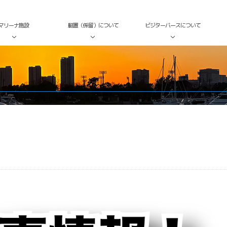
マリーナ施設
艇置（係留）について
ビジターバースについて