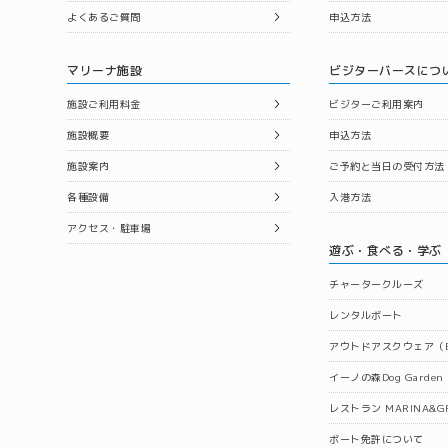
よくあるご質問
申込方法
マリーナ施設
ビジターバースにつ
施設ご利用料金
ビジターご利用案内
施設概要
申込方法
施設案内
ご予約と当日の受付方法
各種設備
入港方法
アクセス・駐車場
遊ぶ・食べる・学ぶ
チャータークルーズ
レンタルボート
アウトドアスクウェア（B
イーノの森Dog Garden
レストラン MARINA&GR
ボート免許について