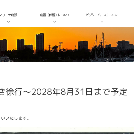
マリーナ施設
艇置（係留）について
ビジターバースについて
予定
徐行～2028年8月31日まで予定
がいいたします。