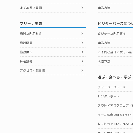
よくあるご質問
申込方法
マリーナ施設
ビジターバースにつ
施設ご利用料金
ビジターご利用案内
施設概要
申込方法
施設案内
ご予約と当日の受付方法
各種設備
入港方法
アクセス・駐車場
遊ぶ・食べる・学ぶ
チャータークルーズ
レンタルボート
アウトドアスクウェア（B
イーノの森Dog Garden
レストラン MARINA&GR
ボート免許について