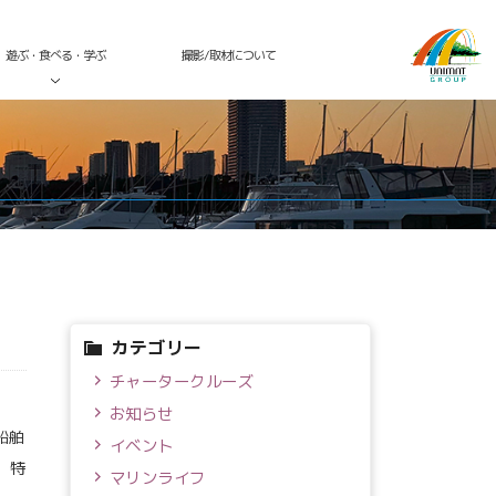
遊ぶ・食べる・学ぶ
撮影/取材について
カテゴリー
チャータークルーズ
お知らせ
船舶
イベント
、特
マリンライフ