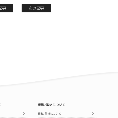
記事
次の記事
て
撮影/取材について
撮影/取材について