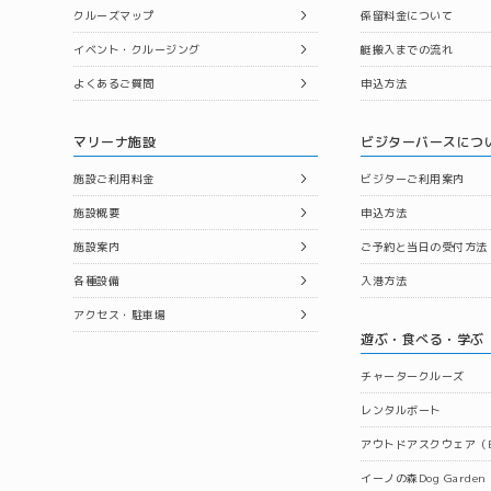
クルーズマップ
係留料金について
イベント・クルージング
艇搬入までの流れ
よくあるご質問
申込方法
マリーナ施設
ビジターバースにつ
施設ご利用料金
ビジターご利用案内
施設概要
申込方法
施設案内
ご予約と当日の受付方法
各種設備
入港方法
アクセス・駐車場
遊ぶ・食べる・学ぶ
チャータークルーズ
レンタルボート
アウトドアスクウェア（B
イーノの森Dog Garden