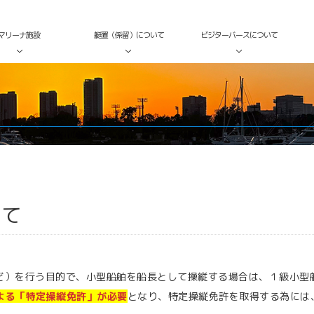
マリーナ施設
艇置（係留）について
ビジターバースについて
いて
ど）を行う目的で、小型船舶を船長として操縦する場合は、１級小型
よる「特定操縦免許」が必要
となり、特定操縦免許を取得する為には