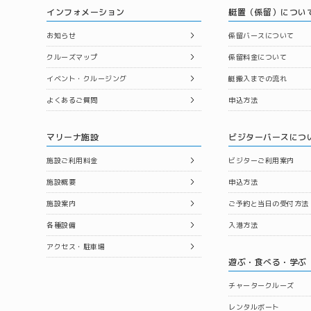
インフォメーション
艇置（係留）につい
お知らせ
係留バースについて
クルーズマップ
係留料金について
イベント・クルージング
艇搬入までの流れ
よくあるご質問
申込方法
マリーナ施設
ビジターバースにつ
施設ご利用料金
ビジターご利用案内
施設概要
申込方法
施設案内
ご予約と当日の受付方法
各種設備
入港方法
アクセス・駐車場
遊ぶ・食べる・学ぶ
チャータークルーズ
レンタルボート