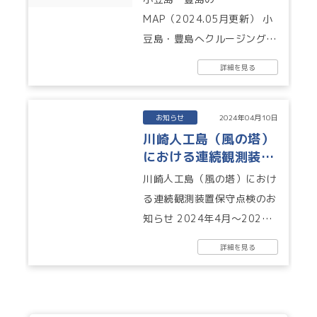
MAP（2024.05月更新） 小
豆島・豊島へクルージング予
定のみなさま、ぜひご活用く
詳細を見る
ださい。 （小豆島町企画財
政課さま・小豆...
お知らせ
2024年04月10日
川崎人工島（風の塔）
における連続観測装置
保守点検のお知らせ
川崎人工島（風の塔）におけ
る連続観測装置保守点検のお
知らせ 2024年4月～2025
年3月まで保守点検を行いま
詳細を見る
す。 PDFはこちら...