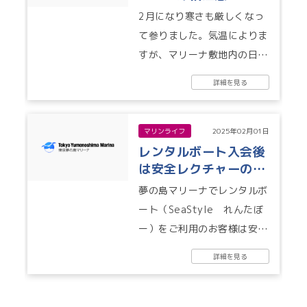
2月になり寒さも厳しくなっ
て参りました。気温によりま
すが、マリーナ敷地内の日陰
やスロープ、桟橋など凍結す
詳細を見る
ることがあります。滑りやす
くなってお...
マリンライフ
2025年02月01日
レンタルボート入会後
は安全レクチャーの受
講が必要となります。
夢の島マリーナでレンタルボ
ート（SeaStyle れんたぼ
ー）をご利用のお客様は安全
レクチャーの受講が必要とな
詳細を見る
ります。近隣のマリーナ様で
受講...