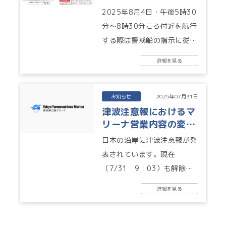
2025 ※船舶による
2025年8月4日・午後5時30
見物はご遠慮下さい
分～8時30分ころ付近を航行
する際は警戒船の指示に従
い、危険エリアから離れて航
詳細を見る
行してください。 ○ 瑞穂ふ
頭...
お知らせ
2025年07月31日
津波注意報におけるマ
リーナ営業内容の変更
➡7/31 10：45注意
日本の沿岸に津波注意報が発
報は解除されました
表されています。現在
（7/31 9：03）も解除さ
れていないため、営業内容を
詳細を見る
変更しております。 マリー
ナでは①船舶...