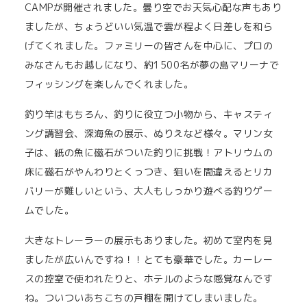
CAMPが開催されました。曇り空でお天気心配な声もあり
ましたが、ちょうどいい気温で雲が程よく日差しを和ら
げてくれました。ファミリーの皆さんを中心に、プロの
みなさんもお越しになり、約1500名が夢の島マリーナで
フィッシングを楽しんでくれました。
釣り竿はもちろん、釣りに役立つ小物から、キャスティ
ング講習会、深海魚の展示、ぬりえなど様々。マリン女
子は、紙の魚に磁石がついた釣りに挑戦！アトリウムの
床に磁石がやんわりとくっつき、狙いを間違えるとリカ
バリーが難しいという、大人もしっかり遊べる釣りゲー
ムでした。
大きなトレーラーの展示もありました。初めて室内を見
ましたが広いんですね！！とても豪華でした。カーレー
スの控室で使われたりと、ホテルのような感覚なんです
ね。ついついあちこちの戸棚を開けてしまいました。