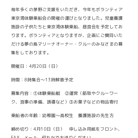
毎年多くの茅野ご支援をいただき、今年もボランティア
東京湾体験乗船会の開催の運びとなりました。児童養護
施設の子供たちと東京湾体験乗船、昼食会を予定してお
ります。ボランティアとなりますが、企画にご賛同いた
だける夢の島マリーナオーナー・クルーのみなさまの募
集をしております。
開催日：4月20日（日）
時間：8時集合～13時解散予定
募集内容：①体験乗船艇 ②運営（舫取やクルーワー
ク、食事の準備、誘導など）③お菓子などの物品寄付
乗船者の年齢：幼稚園～高校生 養護施設の先生方
締め切り：4月10日（日） 申し込み用紙をフロント、
FAX、メール 何れかでお送りください。