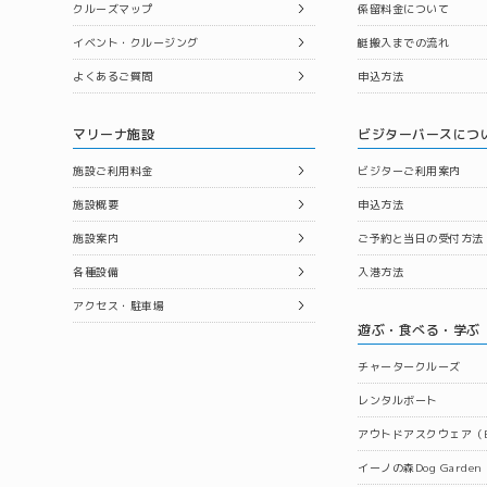
クルーズマップ
係留料金について
イベント・クルージング
艇搬入までの流れ
よくあるご質問
申込方法
マリーナ施設
ビジターバースにつ
施設ご利用料金
ビジターご利用案内
施設概要
申込方法
施設案内
ご予約と当日の受付方法
各種設備
入港方法
アクセス・駐車場
遊ぶ・食べる・学ぶ
チャータークルーズ
レンタルボート
アウトドアスクウェア（B
イーノの森Dog Garden