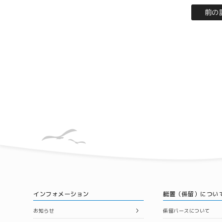
前の
インフォメーション
艇置（係留）につい
お知らせ
係留バースについて