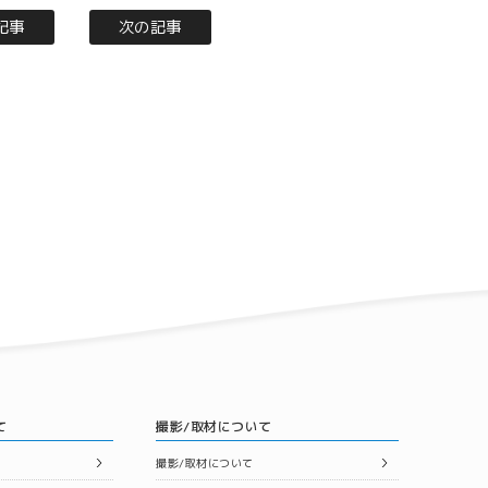
記事
次の記事
て
撮影/取材について
撮影/取材について