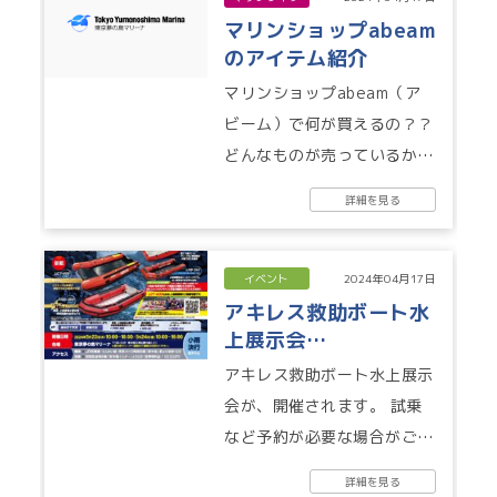
マリンショップabeam
のアイテム紹介
マリンショップabeam（ア
ビーム）で何が買えるの？？
どんなものが売っているか、
写真を撮ってきました。常備
詳細を見る
品と注文品となるべくお客様
のご要望...
イベント
2024年04月17日
アキレス救助ボート水
上展示会
（5/23.5/24）
アキレス救助ボート水上展示
会が、開催されます。 試乗
など予約が必要な場合がござ
いますので、ご注意くださ
詳細を見る