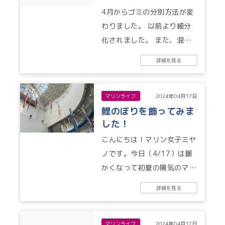
4月からゴミの分別方法が変
わりました。 以前より細分
化されました。 また、混載
されたゴミは業者が持って行
詳細を見る
かずスタッフで分別すること
となります...
マリンライフ
2024年04月17日
鯉のぼりを飾ってみま
した！
こんにちは！マリン女子ミヤ
ノです。今日（4/17）は暖
かくなって初夏の陽気のマリ
ーナです。GWに向けてなに
詳細を見る
か飾れないか？と思っていた
ところ、...
マリンライフ
2024年04月17日