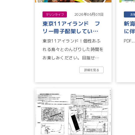
2026年06月03日
マリンライフ
お
東京11アイランド フ
新
リー冊子配架していま
に
す♪
知
東京11アイランド！個性あふ
PDF...
れる島々とのんびりした時間を
お楽しみください。目指せコン
プリート！みなさんはいくつの
詳細を見る
島に行ったことがあります
か？...