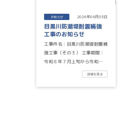
2026年06月03日
お知らせ
目黒川防潮堤耐震補強
工事のお知らせ
工事件名：目黒川防潮堤耐震補
強工事（その３） 工事期間：
令和８年７月上旬から令和９年
１１月中旬まで（予定） 作業
詳細を見る
時間：昼間作業 ８：００
～...