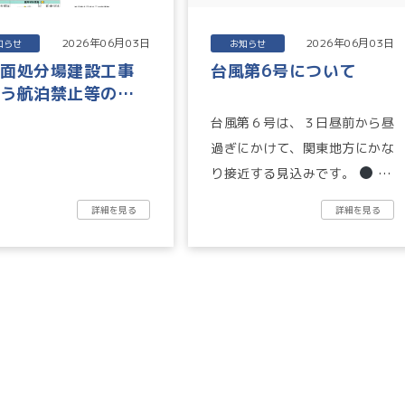
2026年06月03日
2026年06月03日
知らせ
お知らせ
海面処分場建設工事
台風第6号について
伴う航泊禁止等のお
らせ
台風第６号は、３日昼前から昼
過ぎにかけて、関東地方にかな
り接近する見込みです。
台
風本体が接近する前に、前線が
詳細を見る
詳細を見る
日本付近に停...