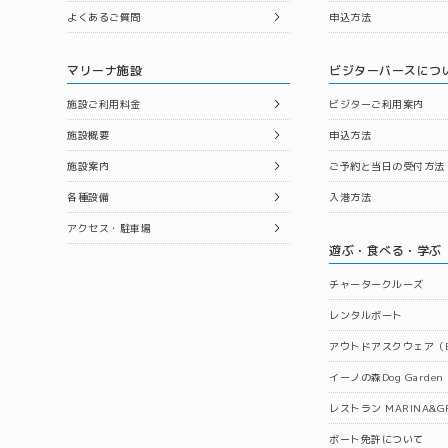
よくあるご質問
申込方法
マリーナ施設
ビジターバースにつ
施設ご利用料金
ビジターご利用案内
施設概要
申込方法
施設案内
ご予約と当日の受付方法
各種設備
入港方法
アクセス・駐車場
遊ぶ・食べる・学ぶ
チャータークルーズ
レンタルボート
アウトドアスクウェア（B
イーノの森Dog Garden
レストラン MARINA&GR
ボート免許について