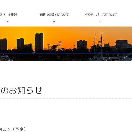
マリーナ施設
艇置（係留）について
ビジターバースについて
事のお知らせ
旬まで（予定）