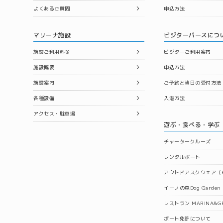
よくあるご質問
申込方法
マリーナ施設
ビジターバースにつ
施設ご利用料金
ビジターご利用案内
施設概要
申込方法
施設案内
ご予約と当日の受付方法
各種設備
入港方法
アクセス・駐車場
遊ぶ・食べる・学ぶ
チャータークルーズ
レンタルボート
アウトドアスクウェア（B
イーノの森Dog Garden
レストラン MARINA&GR
ボート免許について