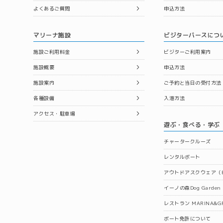
よくあるご質問
申込方法
マリーナ施設
ビジターバースにつ
施設ご利用料金
ビジターご利用案内
施設概要
申込方法
施設案内
ご予約と当日の受付方法
各種設備
入港方法
アクセス・駐車場
遊ぶ・食べる・学ぶ
チャータークルーズ
レンタルボート
アウトドアスクウェア（B
イーノの森Dog Garden
レストラン MARINA&GR
ボート免許について