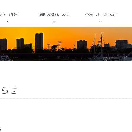
マリーナ施設
艇置（係留）について
ビジターバースについて
知らせ
港